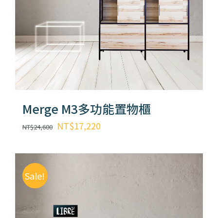
Merge M3多功能置物櫃
原
目
NT$
17,220
NT$
24,600
始
前
價
價
格：
格：
Sale!
NT$24,600。
NT$17,220。