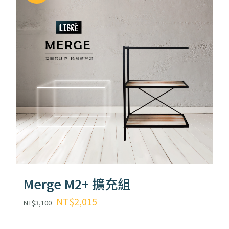
NT$13,400。
NT$9,380。
Merge M2+ 擴充組
原
目
NT$
2,015
NT$
3,100
始
前