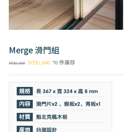
Merge 滑門組
原
目
NT$
1,040
70 件庫存
NT$
1,600
始
前
價
價
格：
格：
NT$1,600。
NT$1,040。