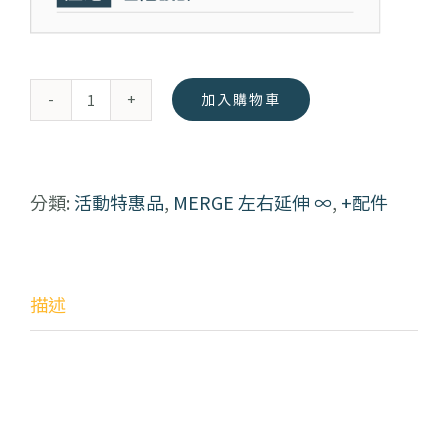
加入購物車
Merge
滑
門
分類:
活動特惠品
,
MERGE 左右延伸 ∞
,
+配件
組
數
量
描述