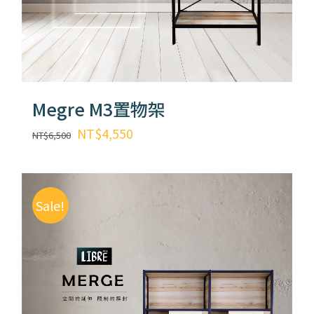
Megre M3置物架
原
目
NT$
4,550
NT$
6,500
始
前
價
價
格：
格：
Sale!
NT$6,500。
NT$4,550。