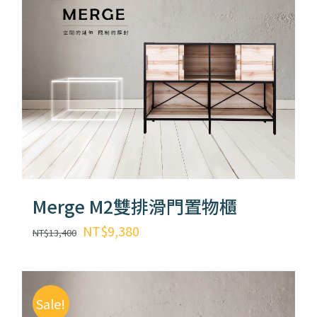
Merge M2雙排滑門置物櫃
原
目
NT$
9,380
NT$
13,400
始
前
價
價
格：
格：
Sale!