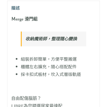
描述
Ｍ
erge 滑門組
收納魔術師，整理隨心變換
組裝拆卸簡單，方便平整搬運
櫃體左右擴充，隨心搭配配件
採卡扣式板材，坎入式層版軌道
自由配傷腦筋？
LIBRE為您精選居家最速配