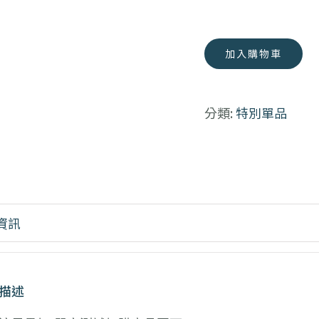
架
M3
數
雙
加入購物車
量
排
置
物
分類:
特別單品
架
數
量
資訊
描述