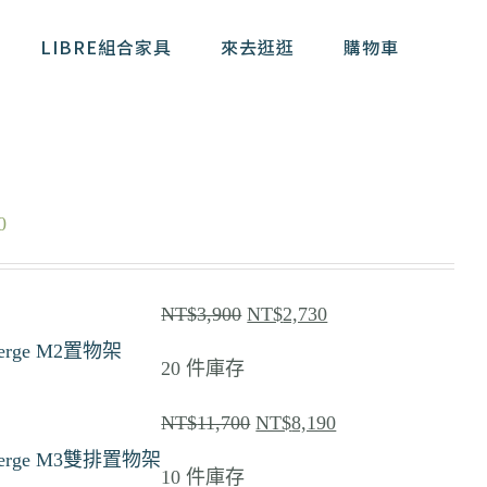
LIBRE組合家具
來去逛逛
購物車
0
原
目
NT$
3,900
NT$
2,730
始
前
erge M2置物架
20 件庫存
價
價
格：
格：
原
目
NT$
11,700
NT$
8,190
NT$3,900。
NT$2,730。
始
前
erge M3雙排置物架
10 件庫存