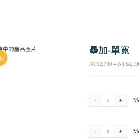
壘加-單寬
le!
NT$
2,730
–
NT$
8,19
M
Merge
M2
置
M
物
Merge