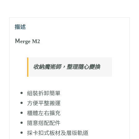
描述
Ｍ
erge M2
收納魔術師，整理隨心變換
組裝拆卸簡單
方便平整搬運
櫃體左右擴充
隨意搭配配件
採卡扣式板材及層版軌道