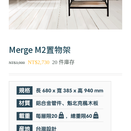
Merge M2置物架
原
目
NT$
2,730
20 件庫存
NT$
3,900
始
前
價
價
格：
格：
NT$3,900。
NT$2,730。