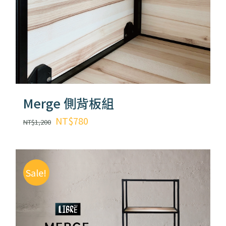
Merge 側背板組
原
目
NT$
780
NT$
1,200
始
前
價
價
格：
格：
Sale!
NT$1,200。
NT$780。