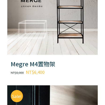
Megre M4置物架
原
目
NT$
6,400
NT$
8,000
始
前
價
價
格：
格：
Sale!
NT$8,000。
NT$6,400。