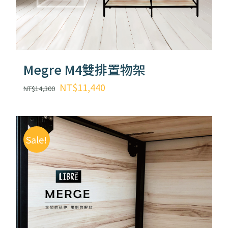
Megre M4雙排置物架
原
目
NT$
11,440
NT$
14,300
始
前
價
價
格：
格：
Sale!
NT$14,300。
NT$11,440。