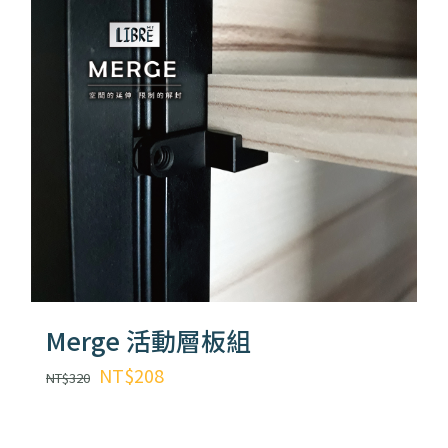
Merge 活動層板組
原
目
NT$
208
NT$
320
始
前
價
價