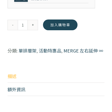
加入購物車
Merge
M2
置
分類:
單排層架
,
活動特惠品
,
MERGE 左右延伸 ∞
物
架
數
描述
量
額外資訊